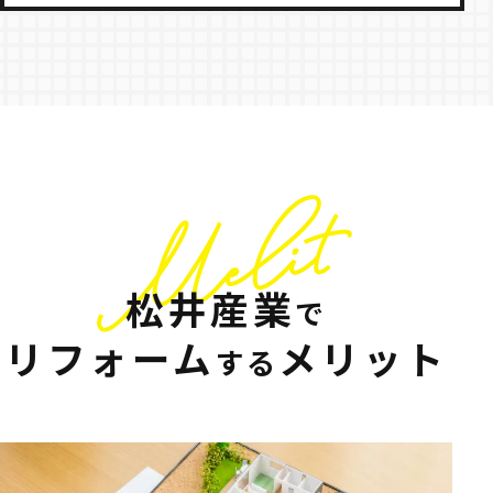
松井産業
で
リフォーム
メリット
する