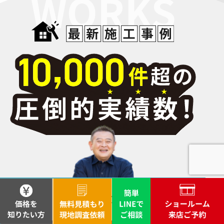
備 無料診断」のご案内
2026.7.18
【公式動画掲載】松井
産業の歴史と「2025
年度 埼玉県経営品質賞
知事賞」受賞のご報告
2026.7.16
【松井産業 賃貸管理】
共用部修繕のコスト不
安を減らす「修繕共
済」活用術 〜LED照明
部位検索
化にも役立つ安心の仕
組み〜