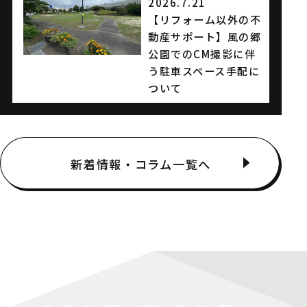
2026.7.21
【リフォーム以外の不
動産サポート】風の郷
公園でのCM撮影に伴
う駐車スペース手配に
ついて
2026.7.20
【地域貢献】吉川市の
新着情報・コラム一覧へ
町会清掃に参加！街の
環境美化と交流の一日
2026.7.20
【期間限定・無料】給
排水設備のトラブルを
事前回避！「給排水設