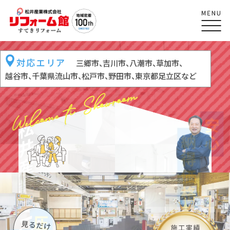
対応エリア
対応エリア
三郷市、吉川市、八潮市、草加市、
越谷市、
千葉県流山市、松戸市、野田市、東京都足立区など