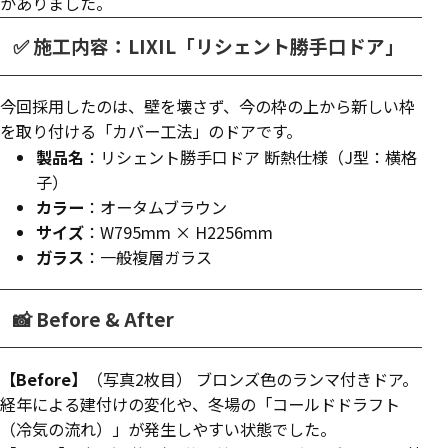
がありました。
✅ 施工内容：LIXIL「リシェント勝手口ドア」
今回採用したのは、壁を壊さず、今の枠の上から新しい枠
を取り付ける「カバー工法」のドアです。
製品名
：リシェント勝手口ドア 断熱仕様（J型：横格
子）
カラー
：オータムブラウン
サイズ
：W795mm × H2256mm
ガラス
：一般複層ガラス
📸 Before & After
【Before】
（写真2枚目） ブロンズ色のランマ付きドア。
経年による建付けの変化や、冬場の「コールドドラフト
（冷気の流れ）」が発生しやすい状態でした。