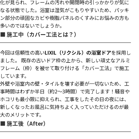
化が見られ、フレームの汚れや開閉時の引っかかりが気に
なる状態でした。浴室は湿気がこもりやすいため、パッキ
ン部分の頑固なカビや樹脂パネルのくすみにお悩みの方も
多いのではないでしょうか。
■ 施工中（カバー工法とは？）
今回は信頼性の高い
LIXIL（リクシル）の浴室ドア
を採用し
ました。 既存の古いドア枠の上から、新しい頑丈なアルミ
フレーム（枠）を被せて取り付ける「カバー工法」で施工
しています。
外壁や浴室内の壁・タイルを壊す必要が一切ないため、工
事時間はわずか半日（約2〜3時間）で完了します！騒音や
ホコリも最小限に抑えられ、工事をしたその日の夜には、
新しくなったお風呂に気持ちよく入っていただけるのが最
大のメリットです。
■ 施工後（After）