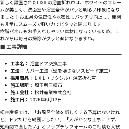
新しく設置されたLIXILの浴室折れ戸は、ホワイトのフレー
ムが美しく、洗面室や浴室全体がパッと明るい印象になり
ました！ お風呂の気密性や水密性もバッチリ向上し、開閉
も非常にスムーズで軽い力でピタッと閉まります。
樹脂パネルもお手入れしやすい素材になっているため、こ
れからは毎日の掃除がグッと楽になりますね。
■ 工事詳細
工事名：
浴室ドア交換工事
工法：
カバー工法（壁を壊さないスピード施工）
採用商品：
LIXIL（リクシル）浴室折れ戸
施工場所：
埼玉県三郷市
施工会社：
松井産業株式会社
施工日：
2026年6月12日
松井産業では、「お風呂全体を新しくする予算はないけれ
ど、ドアだけを綺麗にしたい」「大がかりな工事にせず、
短時間で直したい」というプチリフォームのご相談も大歓