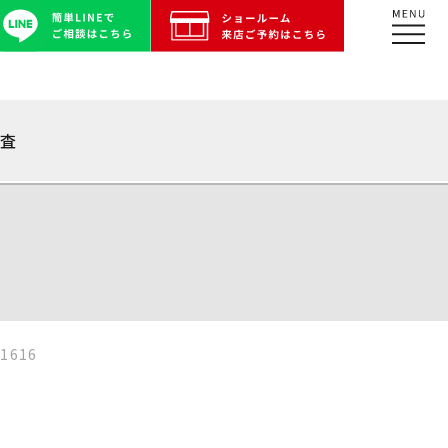
調査
616