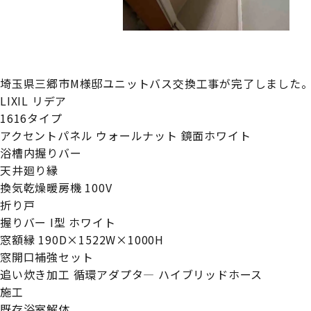
埼玉県三郷市M様邸ユニットバス交換工事が完了しました
LIXIL リデア
1616タイプ
アクセントパネル ウォールナット 鏡面ホワイト
浴槽内握りバー
天井廻り縁
換気乾燥暖房機 100V
折り戸
握りバー I型 ホワイト
窓額縁 190D×1522W×1000H
窓開口補強セット
追い炊き加工 循環アダプタ― ハイブリッドホース
施工
既存浴室解体