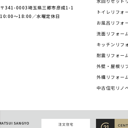
水回りセット
〒341-0003埼玉県三郷市彦成1-1
トイレリフォ
10:00～18:00／水曜定休日
お風呂リフォ
洗面リフォー
キッチンリフ
耐震リフォー
外壁・屋根リ
外構リフォー
中古住宅リノ
MATSUI SANGYO