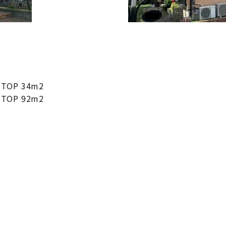
。
OP 34m2
OP 92m2