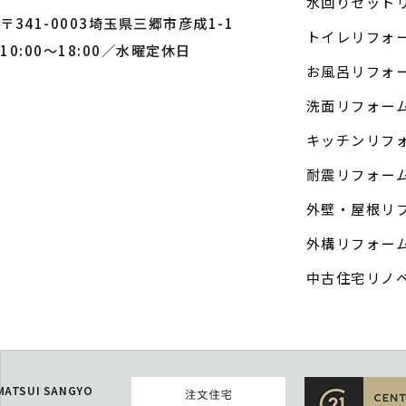
水回りセット
〒341-0003埼玉県三郷市彦成1-1
トイレリフォ
10:00～18:00／水曜定休日
お風呂リフォ
洗面リフォー
キッチンリフ
耐震リフォー
外壁・屋根リ
外構リフォー
中古住宅リノ
MATSUI SANGYO