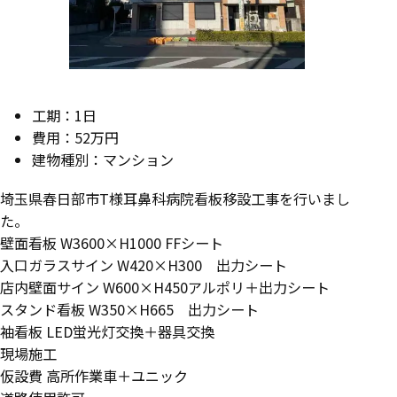
工期：1日
費用：52万円
建物種別：マンション
埼玉県春日部市T様耳鼻科病院看板移設工事を行いまし
た。
壁面看板 W3600×H1000 FFシート
入口ガラスサイン W420×H300 出力シート
店内壁面サイン W600×H450アルポリ＋出力シート
スタンド看板 W350×H665 出力シート
袖看板 LED蛍光灯交換＋器具交換
現場施工
仮設費 高所作業車＋ユニック