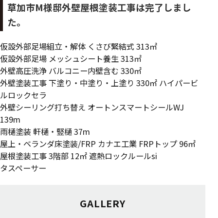
草加市M様邸外壁屋根塗装工事は完了しまし
た。
仮設外部足場組立・解体 くさび緊結式 313㎡
仮設外部足場 メッシュシート養生 313㎡
外壁高圧洗浄 バルコニー内壁含む 330㎡
外壁塗装工事 下塗り・中塗り・上塗り 330㎡ ハイパービ
ルロックセラ
外壁シーリング打ち替え オートンスマートシールWJ
139m
雨樋塗装 軒樋・竪樋 37m
屋上・ベランダ床塗装/FRP カナエ工業 FRPトップ 96㎡
屋根塗装工事 3階部 12㎡ 遮熱ロックルールsi
タスペーサー
GALLERY