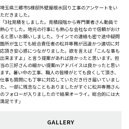
埼玉県三郷市S様邸外壁屋根水回り工事のアンケートをい
ただきました。
「3社見積をしました。見積段階から専門業者さん動員で
熱心でした。地元の行事にも熱心な会社なので信頼がおけ
ると思いお願いしました。ラインでの連絡も密で途中疑問
箇所が生じても総合責任者の松井専務が迅速かつ適切に対
応頂き安心感につながりました。欲を言えば「こんな事も
出来ますよ」と言う提案があれば良かったと思います。担
当の三好さんの細かい提案ｍアドバイスは良かったと思い
ます。暑い中の工事、職人の皆様がとても良くして頂き、
仕事も質問にも丁寧に対応していただき行き届いていまし
た。一部に残念なこともありましたがすぐに松井専務さん
のフォローが入りましたので結果オーライ。総合的には大
満足です」
GALLERY