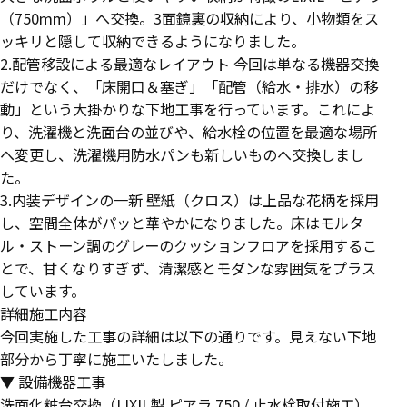
（750mm）」へ交換。3面鏡裏の収納により、小物類をス
ッキリと隠して収納できるようになりました。
2.配管移設による最適なレイアウト 今回は単なる機器交換
だけでなく、「床開口＆塞ぎ」「配管（給水・排水）の移
動」という大掛かりな下地工事を行っています。これによ
り、洗濯機と洗面台の並びや、給水栓の位置を最適な場所
へ変更し、洗濯機用防水パンも新しいものへ交換しまし
た。
3.内装デザインの一新 壁紙（クロス）は上品な花柄を採用
し、空間全体がパッと華やかになりました。床はモルタ
ル・ストーン調のグレーのクッションフロアを採用するこ
とで、甘くなりすぎず、清潔感とモダンな雰囲気をプラス
しています。
詳細施工内容
今回実施した工事の詳細は以下の通りです。見えない下地
部分から丁寧に施工いたしました。
▼ 設備機器工事
洗面化粧台交換（LIXIL製 ピアラ 750 / 止水栓取付施工）