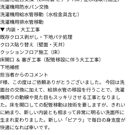
洗濯機用防水パン交換
洗濯機用給水管移動（水栓金具含む）
洗濯機用排水管移動
▼ 内装・大工工事
既存クロス剥がし・下地パテ処理
クロス貼り替え（壁面・天井）
クッションフロア施工（床）
床開口 ＆ 塞ぎ工事（配管移設に伴う大工工事）
下地補修
担当者からのコメント
F様、この度はご依頼ありがとうございました。 今回は洗
面台の交換に加えて、給排水管の移設を行うことで、洗濯
機周りの動線や見た目もスッキリさせる工事となりまし
た。床を開口しての配管移動は技術を要しますが、きれい
に納まり、新しい内装とも相まって非常に明るい洗面所に
生まれ変わりました。新しい「ピアラ」で毎日の身支度が
快適になれば幸いです。