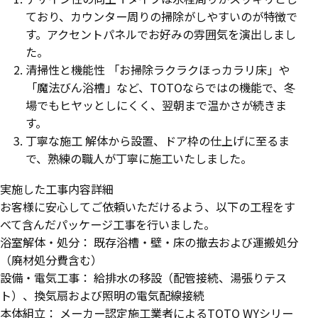
ており、カウンター周りの掃除がしやすいのが特徴で
す。アクセントパネルでお好みの雰囲気を演出しまし
た。
清掃性と機能性 「お掃除ラクラクほっカラリ床」や
「魔法びん浴槽」など、TOTOならではの機能で、冬
場でもヒヤッとしにくく、翌朝まで温かさが続きま
す。
丁寧な施工 解体から設置、ドア枠の仕上げに至るま
で、熟練の職人が丁寧に施工いたしました。
実施した工事内容詳細
お客様に安心してご依頼いただけるよう、以下の工程をす
べて含んだパッケージ工事を行いました。
浴室解体・処分： 既存浴槽・壁・床の撤去および運搬処分
（廃材処分費含む）
設備・電気工事： 給排水の移設（配管接続、湯張りテス
ト）、換気扇および照明の電気配線接続
本体組立： メーカー認定施工業者によるTOTO WYシリー