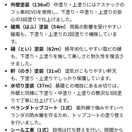
外壁塗装（136㎡）
中塗り・上塗りにはアステックの
フッ素REVOを使用し、下塗り・中塗り・上塗りの安
心の3回塗りで仕上げました。
破風（はふ）塗装（54ｍ）
雨風の影響を受けやすい
破風も、下塗り・上塗りの2回塗りで補強していま
す。
樋（とい）塗装（62ｍ）
経年劣化しやすい塩ビの樋
も、下塗り・上塗りを施して美しさと耐久性を復活さ
せました。
軒（のき）塗装（31㎡）
湿気がこもりやすい軒天
も、下塗り・上塗りでしっかり保護しています。
水切り塗装（37ｍ）
基礎との境目にある水切りは、
外壁と同様に下塗り・中塗り・上塗りの贅沢な3回塗
りで丁寧に仕上げています。
ベランダトップコート（1式）
紫外線で傷みやすいベ
ランダの防水層を守るため、トップコートの塗り替え
を行いました。
シール工事（1式）
目地は打ち替えを行い、隙間から