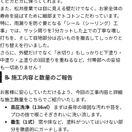
くピカピカに保ってくれます。
また、松井産業では目に見える壁だけでなく、お家全体の
寿命を延ばすために細部までトコトンこだわっています。
特に、雨漏りを防ぐ要となる「シール（シーリング）工
事」では、サッシ周りを7分カットした上での丁寧な増し
打ちを、そして目地部分は古いものを撤去してしっかりと
打ち替えを行いました。
さらに、外壁だけでなく「水切り」もしっかりと下塗り・
中塗り・上塗りの3回塗りを重ねるなど、付帯部への妥協
も一切ありません！
📝 施工内容と数量のご報告
お客様に安心していただけるよう、今回の工事内容と詳細
な施工数量をこちらでご紹介いたします。
高圧洗浄（136㎡）
まずは長年の頑固な汚れや苔を、
プロの技で根こそぎきれいに洗い流します。
養生（1式）
窓や床など、塗料がついてはいけない部
分を徹底的にガードします。